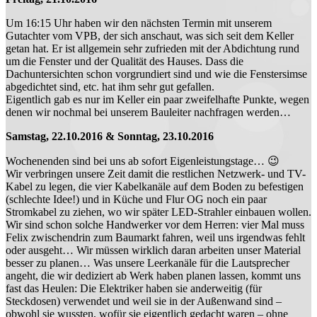
Um 16:15 Uhr haben wir den nächsten Termin mit unserem
Gutachter vom VPB, der sich anschaut, was sich seit dem Keller
getan hat. Er ist allgemein sehr zufrieden mit der Abdichtung rund
um die Fenster und der Qualität des Hauses. Dass die
Dachuntersichten schon vorgrundiert sind und wie die Fenstersimse
abgedichtet sind, etc. hat ihm sehr gut gefallen.
Eigentlich gab es nur im Keller ein paar zweifelhafte Punkte, wegen
denen wir nochmal bei unserem Bauleiter nachfragen werden…
Samstag, 22.10.2016 & Sonntag, 23.10.2016
Wochenenden sind bei uns ab sofort Eigenleistungstage… 😉
Wir verbringen unsere Zeit damit die restlichen Netzwerk- und TV-
Kabel zu legen, die vier Kabelkanäle auf dem Boden zu befestigen
(schlechte Idee!) und in Küche und Flur OG noch ein paar
Stromkabel zu ziehen, wo wir später LED-Strahler einbauen wollen.
Wir sind schon solche Handwerker vor dem Herren: vier Mal muss
Felix zwischendrin zum Baumarkt fahren, weil uns irgendwas fehlt
oder ausgeht… Wir müssen wirklich daran arbeiten unser Material
besser zu planen… Was unsere Leerkanäle für die Lautsprecher
angeht, die wir dediziert ab Werk haben planen lassen, kommt uns
fast das Heulen: Die Elektriker haben sie anderweitig (für
Steckdosen) verwendet und weil sie in der Außenwand sind –
obwohl sie wussten, wofür sie eigentlich gedacht waren – ohne