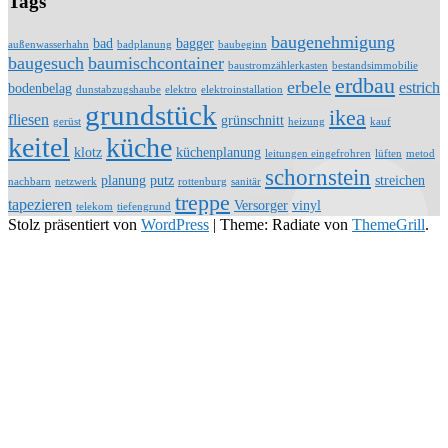
Tags
baugenehmigung
bad
bagger
außenwasserhahn
badplanung
baubeginn
baugesuch
baumischcontainer
baustromzählerkasten
bestandsimmobilie
erdbau
erbele
estrich
bodenbelag
dunstabzugshaube
elektro
elektroinstallation
grundstück
ikea
fliesen
grünschnitt
gerüst
heizung
kauf
keitel
küche
klotz
küchenplanung
leitungen eingefrohren
lüften
metod
schornstein
planung
putz
streichen
nachbarn
netzwerk
rottenburg
sanitär
treppe
tapezieren
Versorger
vinyl
telekom
tiefengrund
Stolz präsentiert von
WordPress
|
Theme: Radiate von
ThemeGrill
.