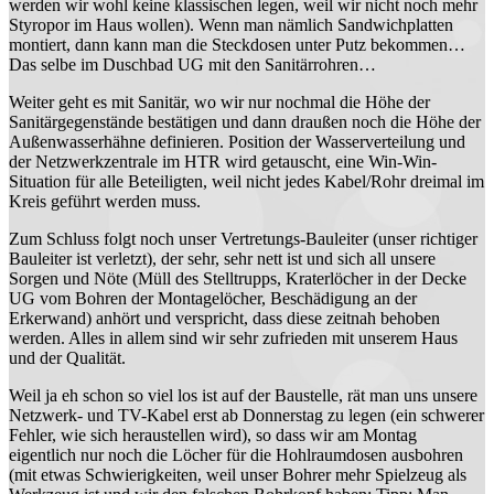
werden wir wohl keine klassischen legen, weil wir nicht noch mehr
Styropor im Haus wollen). Wenn man nämlich Sandwichplatten
montiert, dann kann man die Steckdosen unter Putz bekommen…
Das selbe im Duschbad UG mit den Sanitärrohren…
Weiter geht es mit Sanitär, wo wir nur nochmal die Höhe der
Sanitärgegenstände bestätigen und dann draußen noch die Höhe der
Außenwasserhähne definieren. Position der Wasserverteilung und
der Netzwerkzentrale im HTR wird getauscht, eine Win-Win-
Situation für alle Beteiligten, weil nicht jedes Kabel/Rohr dreimal im
Kreis geführt werden muss.
Zum Schluss folgt noch unser Vertretungs-Bauleiter (unser richtiger
Bauleiter ist verletzt), der sehr, sehr nett ist und sich all unsere
Sorgen und Nöte (Müll des Stelltrupps, Kraterlöcher in der Decke
UG vom Bohren der Montagelöcher, Beschädigung an der
Erkerwand) anhört und verspricht, dass diese zeitnah behoben
werden. Alles in allem sind wir sehr zufrieden mit unserem Haus
und der Qualität.
Weil ja eh schon so viel los ist auf der Baustelle, rät man uns unsere
Netzwerk- und TV-Kabel erst ab Donnerstag zu legen (ein schwerer
Fehler, wie sich heraustellen wird), so dass wir am Montag
eigentlich nur noch die Löcher für die Hohlraumdosen ausbohren
(mit etwas Schwierigkeiten, weil unser Bohrer mehr Spielzeug als