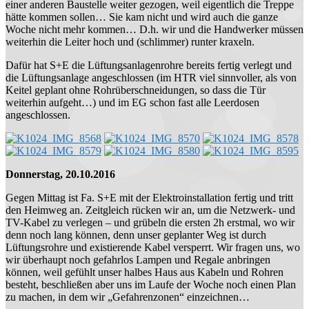
einer anderen Baustelle weiter gezogen, weil eigentlich die Treppe
hätte kommen sollen… Sie kam nicht und wird auch die ganze
Woche nicht mehr kommen… D.h. wir und die Handwerker müssen
weiterhin die Leiter hoch und (schlimmer) runter kraxeln.
Dafür hat S+E die Lüftungsanlagenrohre bereits fertig verlegt und
die Lüftungsanlage angeschlossen (im HTR viel sinnvoller, als von
Keitel geplant ohne Rohrüberschneidungen, so dass die Tür
weiterhin aufgeht…) und im EG schon fast alle Leerdosen
angeschlossen.
Donnerstag, 20.10.2016
Gegen Mittag ist Fa. S+E mit der Elektroinstallation fertig und tritt
den Heimweg an. Zeitgleich rücken wir an, um die Netzwerk- und
TV-Kabel zu verlegen – und grübeln die ersten 2h erstmal, wo wir
denn noch lang können, denn unser geplanter Weg ist durch
Lüftungsrohre und existierende Kabel versperrt. Wir fragen uns, wo
wir überhaupt noch gefahrlos Lampen und Regale anbringen
können, weil gefühlt unser halbes Haus aus Kabeln und Rohren
besteht, beschließen aber uns im Laufe der Woche noch einen Plan
zu machen, in dem wir „Gefahrenzonen“ einzeichnen…