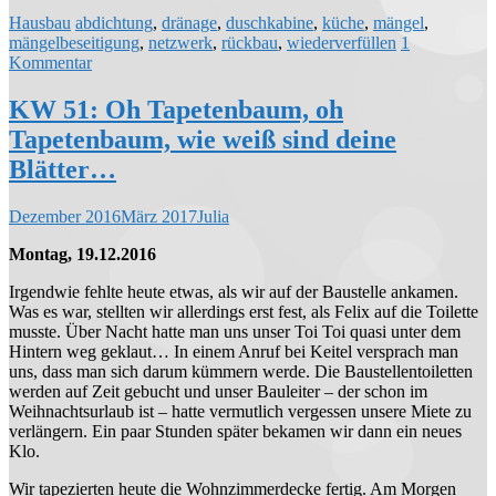
Hausbau
abdichtung
,
dränage
,
duschkabine
,
küche
,
mängel
,
mängelbeseitigung
,
netzwerk
,
rückbau
,
wiederverfüllen
1
Kommentar
KW 51: Oh Tapetenbaum, oh
Tapetenbaum, wie weiß sind deine
Blätter…
Dezember 2016
März 2017
Julia
Montag, 19.12.2016
Irgendwie fehlte heute etwas, als wir auf der Baustelle ankamen.
Was es war, stellten wir allerdings erst fest, als Felix auf die Toilette
musste. Über Nacht hatte man uns unser Toi Toi quasi unter dem
Hintern weg geklaut… In einem Anruf bei Keitel versprach man
uns, dass man sich darum kümmern werde. Die Baustellentoiletten
werden auf Zeit gebucht und unser Bauleiter – der schon im
Weihnachtsurlaub ist – hatte vermutlich vergessen unsere Miete zu
verlängern. Ein paar Stunden später bekamen wir dann ein neues
Klo.
Wir tapezierten heute die Wohnzimmerdecke fertig. Am Morgen