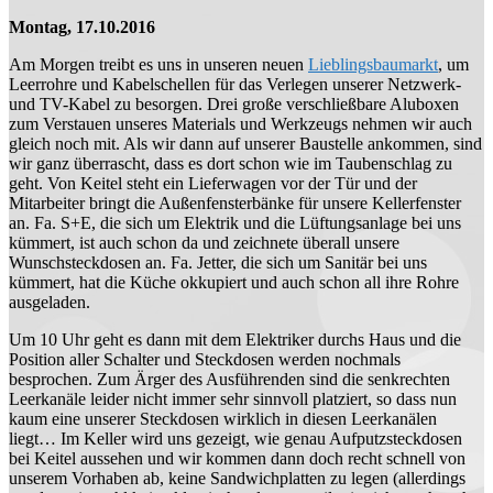
Montag, 17.10.2016
Am Morgen treibt es uns in unseren neuen
Lieblingsbaumarkt
, um
Leerrohre und Kabelschellen für das Verlegen unserer Netzwerk-
und TV-Kabel zu besorgen. Drei große verschließbare Aluboxen
zum Verstauen unseres Materials und Werkzeugs nehmen wir auch
gleich noch mit. Als wir dann auf unserer Baustelle ankommen, sind
wir ganz überrascht, dass es dort schon wie im Taubenschlag zu
geht. Von Keitel steht ein Lieferwagen vor der Tür und der
Mitarbeiter bringt die Außenfensterbänke für unsere Kellerfenster
an. Fa. S+E, die sich um Elektrik und die Lüftungsanlage bei uns
kümmert, ist auch schon da und zeichnete überall unsere
Wunschsteckdosen an. Fa. Jetter, die sich um Sanitär bei uns
kümmert, hat die Küche okkupiert und auch schon all ihre Rohre
ausgeladen.
Um 10 Uhr geht es dann mit dem Elektriker durchs Haus und die
Position aller Schalter und Steckdosen werden nochmals
besprochen. Zum Ärger des Ausführenden sind die senkrechten
Leerkanäle leider nicht immer sehr sinnvoll platziert, so dass nun
kaum eine unserer Steckdosen wirklich in diesen Leerkanälen
liegt… Im Keller wird uns gezeigt, wie genau Aufputzsteckdosen
bei Keitel aussehen und wir kommen dann doch recht schnell von
unserem Vorhaben ab, keine Sandwichplatten zu legen (allerdings