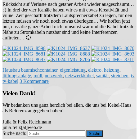
Rücksicht auf Verluste nach getaner Arbeit wieder ausgeschäumt…
;'( In drei der vier Kanäle haben wir es mit etwas Kreativität und
viiiiiel Zeit geschafft trotzdem Lautsprecherkabel zu legen, für den
letzten müssen wir noch noch etwas überlegen… Wir hoffen jetzt
nur, dass die ganze Arbeit nicht umsonst war und die Kabel trotz der
Nähe zu Stromkabeln nutzbar sind und keine Interferenzen
auftreten… 🙁
Hausbau
baumischcontainer
,
eigenleistung
,
elektro
,
heizung
,
lüftungsanlage
,
müll
,
netzwerk
,
netzwerkkabel
,
sanitär
,
streichen
,
tv
,
tv-kabel
3 Kommentare
Vielen Dank!
Wir bedanken uns ganz herzlich bei allen, die uns bei Keitel-Haus
als Referenz angegeben haben!
Julia & Felix Reichmann
julia-felix[at]web.de
Suche nach: