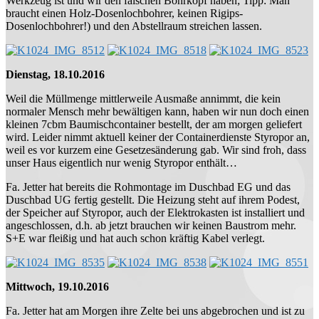
Werkzeug ist und wir den falschen Bohrkopf haben; Tipp: Man
braucht einen Holz-Dosenlochbohrer, keinen Rigips-
Dosenlochbohrer!) und den Abstellraum streichen lassen.
Dienstag, 18.10.2016
Weil die Müllmenge mittlerweile Ausmaße annimmt, die kein
normaler Mensch mehr bewältigen kann, haben wir nun doch einen
kleinen 7cbm Baumischcontainer bestellt, der am morgen geliefert
wird. Leider nimmt aktuell keiner der Containerdienste Styropor an,
weil es vor kurzem eine Gesetzesänderung gab. Wir sind froh, dass
unser Haus eigentlich nur wenig Styropor enthält…
Fa. Jetter hat bereits die Rohmontage im Duschbad EG und das
Duschbad UG fertig gestellt. Die Heizung steht auf ihrem Podest,
der Speicher auf Styropor, auch der Elektrokasten ist installiert und
angeschlossen, d.h. ab jetzt brauchen wir keinen Baustrom mehr.
S+E war fleißig und hat auch schon kräftig Kabel verlegt.
Mittwoch, 19.10.2016
Fa. Jetter hat am Morgen ihre Zelte bei uns abgebrochen und ist zu