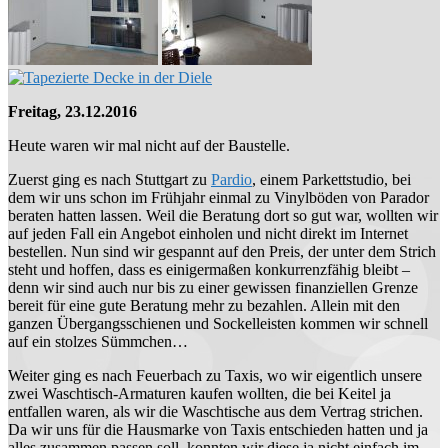
Freitag, 23.12.2016
Heute waren wir mal nicht auf der Baustelle.
Zuerst ging es nach Stuttgart zu
Pardio
, einem Parkettstudio, bei
dem wir uns schon im Frühjahr einmal zu Vinylböden von Parador
beraten hatten lassen. Weil die Beratung dort so gut war, wollten wir
auf jeden Fall ein Angebot einholen und nicht direkt im Internet
bestellen. Nun sind wir gespannt auf den Preis, der unter dem Strich
steht und hoffen, dass es einigermaßen konkurrenzfähig bleibt –
denn wir sind auch nur bis zu einer gewissen finanziellen Grenze
bereit für eine gute Beratung mehr zu bezahlen. Allein mit den
ganzen Übergangsschienen und Sockelleisten kommen wir schnell
auf ein stolzes Sümmchen…
Weiter ging es nach Feuerbach zu Taxis, wo wir eigentlich unsere
zwei Waschtisch-Armaturen kaufen wollten, die bei Keitel ja
entfallen waren, als wir die Waschtische aus dem Vertrag strichen.
Da wir uns für die Hausmarke von Taxis entschieden hatten und ja
alles zusammen passen soll, konnten wir diese ja nicht einfach im