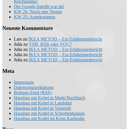
Reichmanns!
Der Google-Satellit war da!
KW 26: Noch eine Treppe
KW 25: Angekommen
Neueste Kommentare
Lars
zu
IKEA METOD – Ein Erfahrungsbericht
Julia
zu
VPB, BSB oder VQC?
Julia
zu
IKEA METOD – Ein Erfahrungsbericht
Julia
zu
IKEA METOD – Ein Erfahrungsbericht
Julia
zu
IKEA METOD – Ein Erfahrungsbericht
Meta
Impressum
Datenschutzerklärung
Beitrags-Feed (RSS)
Hausbau mit Keitel in Markt Buchbach
Hausbau mit Keitel in Landshut
Hausbau mit Keitel in Veitsrodt
Hausbau mit Keitel in Schrobenhausen
Hausbau mit Keitel im Kreis Karlsruhe