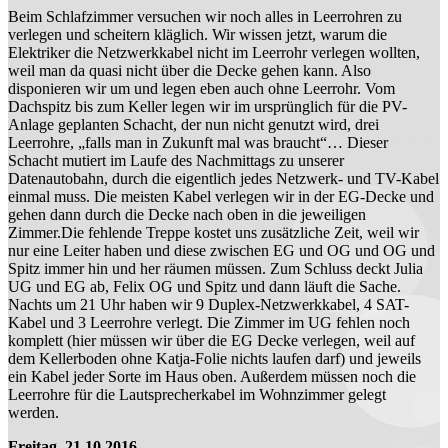
Beim Schlafzimmer versuchen wir noch alles in Leerrohren zu
verlegen und scheitern kläglich. Wir wissen jetzt, warum die
Elektriker die Netzwerkkabel nicht im Leerrohr verlegen wollten,
weil man da quasi nicht über die Decke gehen kann. Also
disponieren wir um und legen eben auch ohne Leerrohr. Vom
Dachspitz bis zum Keller legen wir im ursprünglich für die PV-
Anlage geplanten Schacht, der nun nicht genutzt wird, drei
Leerrohre, „falls man in Zukunft mal was braucht“… Dieser
Schacht mutiert im Laufe des Nachmittags zu unserer
Datenautobahn, durch die eigentlich jedes Netzwerk- und TV-Kabel
einmal muss. Die meisten Kabel verlegen wir in der EG-Decke und
gehen dann durch die Decke nach oben in die jeweiligen
Zimmer.Die fehlende Treppe kostet uns zusätzliche Zeit, weil wir
nur eine Leiter haben und diese zwischen EG und OG und OG und
Spitz immer hin und her räumen müssen. Zum Schluss deckt Julia
UG und EG ab, Felix OG und Spitz und dann läuft die Sache.
Nachts um 21 Uhr haben wir 9 Duplex-Netzwerkkabel, 4 SAT-
Kabel und 3 Leerrohre verlegt. Die Zimmer im UG fehlen noch
komplett (hier müssen wir über die EG Decke verlegen, weil auf
dem Kellerboden ohne Katja-Folie nichts laufen darf) und jeweils
ein Kabel jeder Sorte im Haus oben. Außerdem müssen noch die
Leerrohre für die Lautsprecherkabel im Wohnzimmer gelegt
werden.
Freitag, 21.10.2016