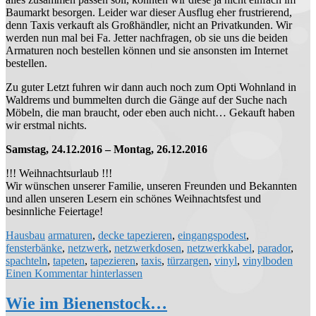
Baumarkt besorgen. Leider war dieser Ausflug eher frustrierend,
denn Taxis verkauft als Großhändler, nicht an Privatkunden. Wir
werden nun mal bei Fa. Jetter nachfragen, ob sie uns die beiden
Armaturen noch bestellen können und sie ansonsten im Internet
bestellen.
Zu guter Letzt fuhren wir dann auch noch zum Opti Wohnland in
Waldrems und bummelten durch die Gänge auf der Suche nach
Möbeln, die man braucht, oder eben auch nicht… Gekauft haben
wir erstmal nichts.
Samstag, 24.12.2016 – Montag, 26.12.2016
!!! Weihnachtsurlaub !!!
Wir wünschen unserer Familie, unseren Freunden und Bekannten
und allen unseren Lesern ein schönes Weihnachtsfest und
besinnliche Feiertage!
Hausbau
armaturen
,
decke tapezieren
,
eingangspodest
,
fensterbänke
,
netzwerk
,
netzwerkdosen
,
netzwerkkabel
,
parador
,
spachteln
,
tapeten
,
tapezieren
,
taxis
,
türzargen
,
vinyl
,
vinylboden
Einen Kommentar hinterlassen
Wie im Bienenstock…