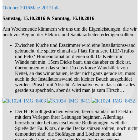
Oktober 2016
März 2017
Julia
Samstag, 15.10.2016 & Sonntag, 16.10.2016
Am Wochenende kümmern wir uns um die Eigenleistungen, die wir
noch vor Beginn der Elektro- und Sanitärarbeiten erledigen sollten:
Zwischen Küche und Esszimmer wird eine Installationswand
gebraucht, die später einmal als Platz für unsere LED-Trafos
und Felix‘ Homeautomation dienen soll. Da Keitel nur
Wände mit min. 15cm Dicke baut, uns das aber zu dick ist,
übernehmen wir das selber. Da das kurze Wandstück von
Keitel, an das wir anbauen, leider nicht ganz gerade ist, muss
auch in der Installationswand ein kleiner Bauch ausgebildet
werden. Pfusch mit Absicht. Alternative wäre das später alles
gerade zu spachteln, aber da wird man ja zum Hirsch…
Der HTR soll gestrichen werden, bevor Sanitär und Elektro
mit dem Verlegen ihrer Leitungen beginnen. Allerdings
herrschen hier bei uns erschwerte Bedingungen, weil die
Spieße der Fa. Klotz, die die Decke stützen sollten, noch nicht
demontiert sind, die Stoßfugen und Löcher noch nicht
gespachtelt und man auch den Brauchwasserspeicher