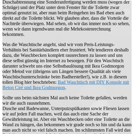
Duschabtrennung eine Sonderanfertigung werden muss (wegen der
Schräge) und der Platz unter dem Fenster für die Toilette zwar
optimal genutzt ist, aber man beim Reingehen ins Bad eben auch
direkt auf die Toilette blickt. Wir glauben aber, dass die Vorteile die
Nachteile überwiegen. Mal sehen, ob wir das immer noch so sehen,
wenn wir dann irgendwann mal die Mehrkostenrechnung
bekommen.
Was die Waschtische angeht, sind wir vom Preis-Leistungs-
Verhältnis bei Sanitärhändlern eher frustriert. Wir tendieren deshalb
dazu, die Waschbecken komplett rausrechnen zu lassen und uns
diese selbst günstig im Internet zu besorgen. Für den Waschtisch
darunter schwebt uns eine Selbstbaulösung mit Ikea Godmorgon
oder Metod vor (übrigens um Längen bessere Qualität als viele
Waschtischunterschränke beim Badhersteller!), wie z.B. in diesem
tollen Blog hier beschrieben:
Bad Waschtisch mit DIY Konsole mit
Beton Ciré und Ikea Godmorgon
.
Sollte uns beim nächsten Mal auch keine Toilette gefallen, werden
wir die auch rausnehmen.
Dusche und Badewanne, Unterputzspülkasten sowie Fliesen lassen
wir auf jeden Fall machen, weil das auch eine Sache der
Gewährleistung ist. Aber ein Waschbecken oder eine Toilette an die
Wand zu hängen, das bekommen wir grade noch so hin und da kann
man auch nicht so viel falsch machen. Im schlimmsten Fall wird das