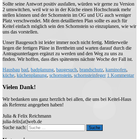
Sollte seine Antwort positiv ausfallen, würden wir gerne zu Version
2 umswitchen, weil wir so in der Küche einen Hochschrank mehr
stellen können und der Schornstein im OG und UG auch weniger
Platz verschwendet. Mit dem detaillierten Plan sollte es auch für
Keitel einfach möglich sein den Schornstein so einzuplanen, wie wir
uns das vorstellen.
Unser Baugesuch ist leider immer noch nicht fertig. Mittlerweile
liegen die fertigen Pläne in Brettheim und warten darauf durch die
Antragsunterlagen ergänzt zu werden und den Weg zu uns zu
finden. Wir hoffen, dass dies spätestens nächste Woche der Fall ist.
Hausbau
bad
,
badplanung
,
baugesuch
,
brandschutz
,
kaminofen
,
küche
,
küchenplanung
,
schornstein
,
schornsteinfeger
1 Kommentar
Vielen Dank!
Wir bedanken uns ganz herzlich bei allen, die uns bei Keitel-Haus
als Referenz angegeben haben!
Julia & Felix Reichmann
julia-felix[at]web.de
Suche nach: