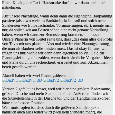
Einen Katalog der Taxis Hausmarke durften wir dann auch noch
mitnehmen.
Auf unsere Nachfrage, wann denn dann die eigentliche Badplanung
passiere (also, wo welches Sanitärobjekt hin soll und solch nette
Spielereien wie Einbauschränke, Vormauerungen, etc.), meinte man
nur, da sollten wir am Besten schon eine recht genaue Vorstellung
haben, wenn wir dann zur Bemusterung kommen. Interessant.
Unsere Planerin von Keitel sagte uns, dass „das dann alles die Profis
von Taxis mit uns planen“. Also mal wieder eine Planungsleistung,
die man als Bauherr selbst leisten muss. Das ist okay für uns, wir
fragen uns nur, wofür wir denn dann eigentlich so viel Geld für
Planungsleistungen bezahlen, wenn doch sämtliche Vorgaben, Ideen
und Pläne durch uns recherchiert, erarbeitet und zum Abzeichnen
bereit gestellt werden.
Aktuell haben wir zwei Planungsideen:
Version 2 gefällt uns besser, weil wir hier eine größere Badewanne,
größere Dusche und mehr Stauraum hätten. Außerdem finden wir
die Sitzgelegenheit in der Dusche toll und der Handtuchheizkörper
hätte eine bessere Position.
Wehrmutstropfen ist, dass durch die größeren Sanitärobjekte
natürlich auch alles teurer wird (weil kein Standard mehr), die