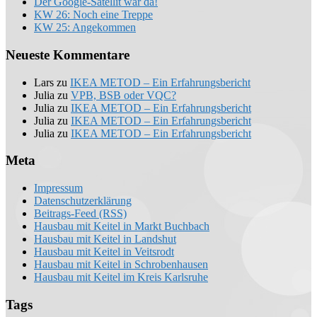
Der Google-Satellit war da!
KW 26: Noch eine Treppe
KW 25: Angekommen
Neueste Kommentare
Lars
zu
IKEA METOD – Ein Erfahrungsbericht
Julia
zu
VPB, BSB oder VQC?
Julia
zu
IKEA METOD – Ein Erfahrungsbericht
Julia
zu
IKEA METOD – Ein Erfahrungsbericht
Julia
zu
IKEA METOD – Ein Erfahrungsbericht
Meta
Impressum
Datenschutzerklärung
Beitrags-Feed (RSS)
Hausbau mit Keitel in Markt Buchbach
Hausbau mit Keitel in Landshut
Hausbau mit Keitel in Veitsrodt
Hausbau mit Keitel in Schrobenhausen
Hausbau mit Keitel im Kreis Karlsruhe
Tags