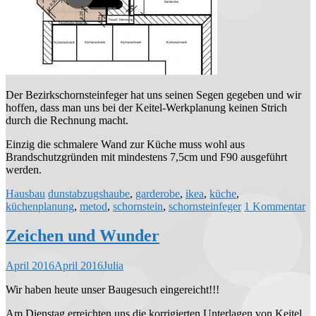
Der Bezirkschornsteinfeger hat uns seinen Segen gegeben und wir
hoffen, dass man uns bei der Keitel-Werkplanung keinen Strich
durch die Rechnung macht.
Einzig die schmalere Wand zur Küche muss wohl aus
Brandschutzgründen mit mindestens 7,5cm und F90 ausgeführt
werden.
Hausbau
dunstabzugshaube
,
garderobe
,
ikea
,
küche
,
küchenplanung
,
metod
,
schornstein
,
schornsteinfeger
1 Kommentar
Zeichen und Wunder
April 2016
April 2016
Julia
Wir haben heute unser Baugesuch eingereicht!!!
Am Dienstag erreichten uns die korrigierten Unterlagen von Keitel,