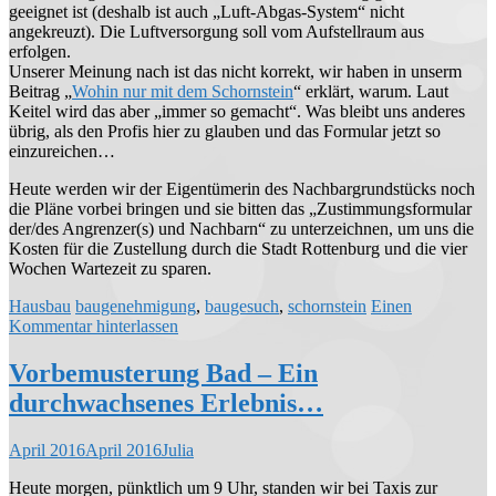
geeignet ist (deshalb ist auch „Luft-Abgas-System“ nicht
angekreuzt). Die Luftversorgung soll vom Aufstellraum aus
erfolgen.
Unserer Meinung nach ist das nicht korrekt, wir haben in unserm
Beitrag „
Wohin nur mit dem Schornstein
“ erklärt, warum. Laut
Keitel wird das aber „immer so gemacht“. Was bleibt uns anderes
übrig, als den Profis hier zu glauben und das Formular jetzt so
einzureichen…
Heute werden wir der Eigentümerin des Nachbargrundstücks noch
die Pläne vorbei bringen und sie bitten das „Zustimmungsformular
der/des Angrenzer(s) und Nachbarn“ zu unterzeichnen, um uns die
Kosten für die Zustellung durch die Stadt Rottenburg und die vier
Wochen Wartezeit zu sparen.
Hausbau
baugenehmigung
,
baugesuch
,
schornstein
Einen
Kommentar hinterlassen
Vorbemusterung Bad – Ein
durchwachsenes Erlebnis…
April 2016
April 2016
Julia
Heute morgen, pünktlich um 9 Uhr, standen wir bei Taxis zur