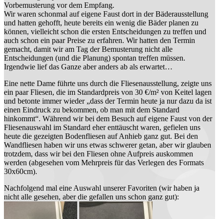
Vorbemusterung vor dem Empfang.
Wir waren schonmal auf eigene Faust dort in der Bäderausstellung
und hatten gehofft, heute bereits ein wenig die Bäder planen zu
können, vielleicht schon die ersten Entscheidungen zu treffen und
auch schon ein paar Preise zu erfahren. Wir hatten den Termin
gemacht, damit wir am Tag der Bemusterung nicht alle
Entscheidungen (und die Planung) spontan treffen müssen.
Irgendwie lief das Ganze aber anders ab als erwartet…
Eine nette Dame führte uns durch die Fliesenausstellung, zeigte uns
ein paar Fliesen, die im Standardpreis von 30 €/m² von Keitel lagen
und betonte immer wieder „dass der Termin heute ja nur dazu da ist
einen Eindruck zu bekommen, ob man mit dem Standard
hinkommt“. Während wir bei dem Besuch auf eigene Faust von der
Fliesenauswahl im Standard eher enttäuscht waren, gefielen uns
heute die gezeigten Bodenfliesen auf Anhieb ganz gut. Bei den
Wandfliesen haben wir uns etwas schwerer getan, aber wir glauben
trotzdem, dass wir bei den Fliesen ohne Aufpreis auskommen
werden (abgesehen vom Mehrpreis für das Verlegen des Formats
30x60cm).
Nachfolgend mal eine Auswahl unserer Favoriten (wir haben ja
nicht alle gesehen, aber die gefallen uns schon ganz gut):