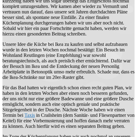
kurzzeitig haben wir uns sogar überlegt das Erdgeschoss nochmal
komplett umzugestalten. Wir kamen aber wieder zu Vernunft und
vertrauen nun darauf, dass unsere seit Jahren durchdachten Pläne
besser sind, als spontane neue Einfälle. Zu einer finalen
Küchenplanung durchgerungen haben wir uns aber noch nicht.
Sobald wir hier ein paar Fortschritte gemacht haben, werden wir
hierzu einen gesonderten Beitrag schreiben.
Unsere Idee die Küche bei Ikea zu kaufen und selbst aufzubauen
wurde in den letzten Wochen nochmal bestätigt: Ein Besuch im
Wohnland Reutlingen (eine Empfehlung) war sowohl
beratungstechnisch, als auch preislich eher ernüchternd. Dafür war
der Besuch im Ikea und die Entdeckung der neuen Personlig
Arbeitplatte in Betonoptik umso mehr erfreulich. Schade nur, dass es
die Ikea-Schränke nur im 20er-Raster gibt.
Für das Bad hatten wir eigentlich schon einen recht guten Plan, wir
haben in den letzten Wochen aber einen noch besseren gefunden,
der uns nicht nur eine größere Badewanne und eine größere Dusche
ermöglicht, sondern auch eine optisch geniale und praktische
Sitzgelegenheit in der Dusche. Nächste Woche haben wir einen
Termin bei
Taxis
in Crailsheim (dem Sanitär- und Fliesenpartner von
Keitel) für eine Vorbemusterung und hoffen danach mehr verraten
zu können. Auch hierfür wird es einen separaten Beitrag geben.
Im Zuge der Küchenplanung haben wir auch nochmal an unserem