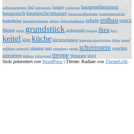
baugenehmigung
bad
bagger
außenwasserhahn
badplanung
baubeginn
baugesuch
baumischcontainer
baustromzählerkasten
bestandsimmobilie
erdbau
erbele
estrich
bodenbelag
dunstabzugshaube
elektro
elektroinstallation
grundstück
ikea
fliesen
grünschnitt
gerüst
heizung
kauf
keitel
küche
klotz
küchenplanung
leitungen eingefrohren
lüften
metod
schornstein
planung
putz
streichen
nachbarn
netzwerk
rottenburg
sanitär
treppe
tapezieren
Versorger
vinyl
telekom
tiefengrund
Stolz präsentiert von
WordPress
|
Theme: Radiate von
ThemeGrill
.