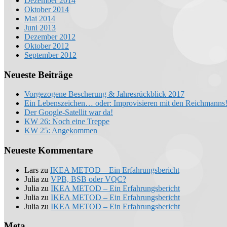
Dezember 2014
Oktober 2014
Mai 2014
Juni 2013
Dezember 2012
Oktober 2012
September 2012
Neueste Beiträge
Vorgezogene Bescherung & Jahresrückblick 2017
Ein Lebenszeichen… oder: Improvisieren mit den Reichmanns
Der Google-Satellit war da!
KW 26: Noch eine Treppe
KW 25: Angekommen
Neueste Kommentare
Lars
zu
IKEA METOD – Ein Erfahrungsbericht
Julia
zu
VPB, BSB oder VQC?
Julia
zu
IKEA METOD – Ein Erfahrungsbericht
Julia
zu
IKEA METOD – Ein Erfahrungsbericht
Julia
zu
IKEA METOD – Ein Erfahrungsbericht
Meta