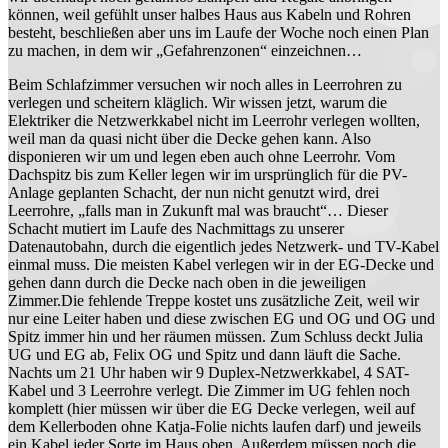
können, weil gefühlt unser halbes Haus aus Kabeln und Rohren
besteht, beschließen aber uns im Laufe der Woche noch einen Plan
zu machen, in dem wir „Gefahrenzonen“ einzeichnen…
Beim Schlafzimmer versuchen wir noch alles in Leerrohren zu
verlegen und scheitern kläglich. Wir wissen jetzt, warum die
Elektriker die Netzwerkkabel nicht im Leerrohr verlegen wollten,
weil man da quasi nicht über die Decke gehen kann. Also
disponieren wir um und legen eben auch ohne Leerrohr. Vom
Dachspitz bis zum Keller legen wir im ursprünglich für die PV-
Anlage geplanten Schacht, der nun nicht genutzt wird, drei
Leerrohre, „falls man in Zukunft mal was braucht“… Dieser
Schacht mutiert im Laufe des Nachmittags zu unserer
Datenautobahn, durch die eigentlich jedes Netzwerk- und TV-Kabel
einmal muss. Die meisten Kabel verlegen wir in der EG-Decke und
gehen dann durch die Decke nach oben in die jeweiligen
Zimmer.Die fehlende Treppe kostet uns zusätzliche Zeit, weil wir
nur eine Leiter haben und diese zwischen EG und OG und OG und
Spitz immer hin und her räumen müssen. Zum Schluss deckt Julia
UG und EG ab, Felix OG und Spitz und dann läuft die Sache.
Nachts um 21 Uhr haben wir 9 Duplex-Netzwerkkabel, 4 SAT-
Kabel und 3 Leerrohre verlegt. Die Zimmer im UG fehlen noch
komplett (hier müssen wir über die EG Decke verlegen, weil auf
dem Kellerboden ohne Katja-Folie nichts laufen darf) und jeweils
ein Kabel jeder Sorte im Haus oben. Außerdem müssen noch die