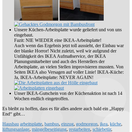
Unsere Küchen-Arbeitsplatte wurde geliefert und von uns
eingebaut.
Fazit: NIE WIEDER eine IKEA-Arbeitsplatte!
Auch wenn das Ergebnis jetzt toll aussieht, der Einbau war
der blanke Horror! Nicht zuletzt, weil wir aufgrund der
Unfähigkeit des IKEA Aufmaßservice, der IKEA
Planungsmitarbeiter und auch des Herstellers der
Arbeitsplatte, an vielen Stellen improvisieren mussten. Von
Seiten IKEA also Versagen auf voller Linie! IKEA-Küche:
Ja, IKEA-Arbeitsplatte: NEVER AGAIN!
Unser IKEA-Gutschein von der Küchenaktion ist nach 14
Wochen endlich eingetroffen.
Es bleibt zu hoffen, dass es für alles andere auch bald ein „Happy
End“ gibt…
Hausbau
arbeitsplatte
,
bambus
,
einzug
,
godmorgon
,
ikea
,
küche
,
lüftungsanlage
,
mängelbeseitigung
,
restarbeiten
,
schiebetür
,