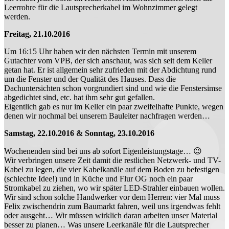
Leerrohre für die Lautsprecherkabel im Wohnzimmer gelegt
werden.
Freitag, 21.10.2016
Um 16:15 Uhr haben wir den nächsten Termin mit unserem
Gutachter vom VPB, der sich anschaut, was sich seit dem Keller
getan hat. Er ist allgemein sehr zufrieden mit der Abdichtung rund
um die Fenster und der Qualität des Hauses. Dass die
Dachuntersichten schon vorgrundiert sind und wie die Fenstersimse
abgedichtet sind, etc. hat ihm sehr gut gefallen.
Eigentlich gab es nur im Keller ein paar zweifelhafte Punkte, wegen
denen wir nochmal bei unserem Bauleiter nachfragen werden…
Samstag, 22.10.2016 & Sonntag, 23.10.2016
Wochenenden sind bei uns ab sofort Eigenleistungstage… 😉
Wir verbringen unsere Zeit damit die restlichen Netzwerk- und TV-
Kabel zu legen, die vier Kabelkanäle auf dem Boden zu befestigen
(schlechte Idee!) und in Küche und Flur OG noch ein paar
Stromkabel zu ziehen, wo wir später LED-Strahler einbauen wollen.
Wir sind schon solche Handwerker vor dem Herren: vier Mal muss
Felix zwischendrin zum Baumarkt fahren, weil uns irgendwas fehlt
oder ausgeht… Wir müssen wirklich daran arbeiten unser Material
besser zu planen… Was unsere Leerkanäle für die Lautsprecher