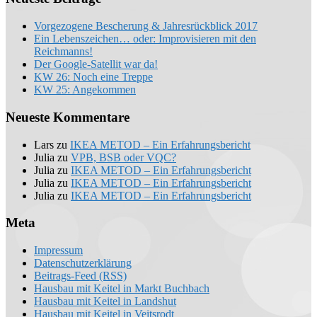
Vorgezogene Bescherung & Jahresrückblick 2017
Ein Lebenszeichen… oder: Improvisieren mit den
Reichmanns!
Der Google-Satellit war da!
KW 26: Noch eine Treppe
KW 25: Angekommen
Neueste Kommentare
Lars
zu
IKEA METOD – Ein Erfahrungsbericht
Julia
zu
VPB, BSB oder VQC?
Julia
zu
IKEA METOD – Ein Erfahrungsbericht
Julia
zu
IKEA METOD – Ein Erfahrungsbericht
Julia
zu
IKEA METOD – Ein Erfahrungsbericht
Meta
Impressum
Datenschutzerklärung
Beitrags-Feed (RSS)
Hausbau mit Keitel in Markt Buchbach
Hausbau mit Keitel in Landshut
Hausbau mit Keitel in Veitsrodt