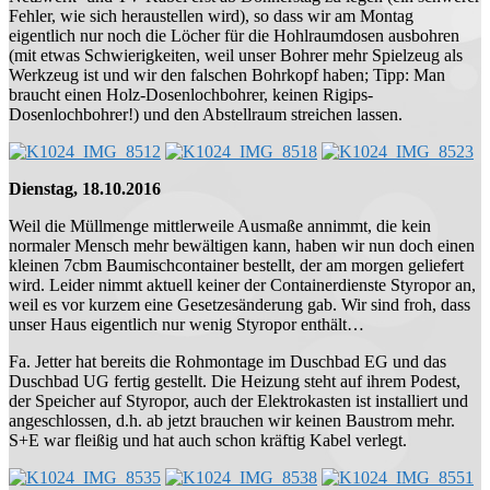
Fehler, wie sich heraustellen wird), so dass wir am Montag
eigentlich nur noch die Löcher für die Hohlraumdosen ausbohren
(mit etwas Schwierigkeiten, weil unser Bohrer mehr Spielzeug als
Werkzeug ist und wir den falschen Bohrkopf haben; Tipp: Man
braucht einen Holz-Dosenlochbohrer, keinen Rigips-
Dosenlochbohrer!) und den Abstellraum streichen lassen.
Dienstag, 18.10.2016
Weil die Müllmenge mittlerweile Ausmaße annimmt, die kein
normaler Mensch mehr bewältigen kann, haben wir nun doch einen
kleinen 7cbm Baumischcontainer bestellt, der am morgen geliefert
wird. Leider nimmt aktuell keiner der Containerdienste Styropor an,
weil es vor kurzem eine Gesetzesänderung gab. Wir sind froh, dass
unser Haus eigentlich nur wenig Styropor enthält…
Fa. Jetter hat bereits die Rohmontage im Duschbad EG und das
Duschbad UG fertig gestellt. Die Heizung steht auf ihrem Podest,
der Speicher auf Styropor, auch der Elektrokasten ist installiert und
angeschlossen, d.h. ab jetzt brauchen wir keinen Baustrom mehr.
S+E war fleißig und hat auch schon kräftig Kabel verlegt.