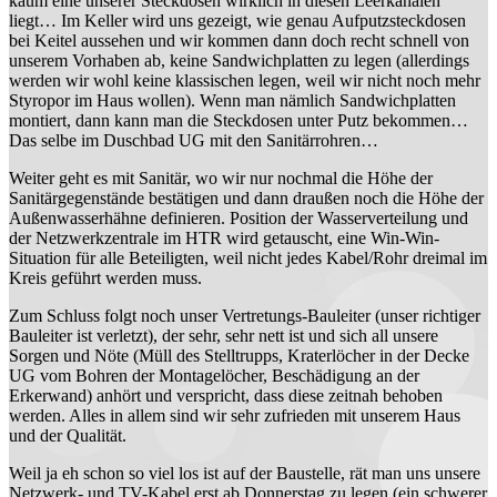
kaum eine unserer Steckdosen wirklich in diesen Leerkanälen
liegt… Im Keller wird uns gezeigt, wie genau Aufputzsteckdosen
bei Keitel aussehen und wir kommen dann doch recht schnell von
unserem Vorhaben ab, keine Sandwichplatten zu legen (allerdings
werden wir wohl keine klassischen legen, weil wir nicht noch mehr
Styropor im Haus wollen). Wenn man nämlich Sandwichplatten
montiert, dann kann man die Steckdosen unter Putz bekommen…
Das selbe im Duschbad UG mit den Sanitärrohren…
Weiter geht es mit Sanitär, wo wir nur nochmal die Höhe der
Sanitärgegenstände bestätigen und dann draußen noch die Höhe der
Außenwasserhähne definieren. Position der Wasserverteilung und
der Netzwerkzentrale im HTR wird getauscht, eine Win-Win-
Situation für alle Beteiligten, weil nicht jedes Kabel/Rohr dreimal im
Kreis geführt werden muss.
Zum Schluss folgt noch unser Vertretungs-Bauleiter (unser richtiger
Bauleiter ist verletzt), der sehr, sehr nett ist und sich all unsere
Sorgen und Nöte (Müll des Stelltrupps, Kraterlöcher in der Decke
UG vom Bohren der Montagelöcher, Beschädigung an der
Erkerwand) anhört und verspricht, dass diese zeitnah behoben
werden. Alles in allem sind wir sehr zufrieden mit unserem Haus
und der Qualität.
Weil ja eh schon so viel los ist auf der Baustelle, rät man uns unsere
Netzwerk- und TV-Kabel erst ab Donnerstag zu legen (ein schwerer