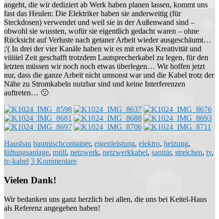
angeht, die wir dediziert ab Werk haben planen lassen, kommt uns
fast das Heulen: Die Elektriker haben sie anderweitig (für
Steckdosen) verwendet und weil sie in der Außenwand sind –
obwohl sie wussten, wofür sie eigentlich gedacht waren – ohne
Rücksicht auf Verluste nach getaner Arbeit wieder ausgeschäumt…
;'( In drei der vier Kanäle haben wir es mit etwas Kreativität und
viiiiiel Zeit geschafft trotzdem Lautsprecherkabel zu legen, für den
letzten müssen wir noch noch etwas überlegen… Wir hoffen jetzt
nur, dass die ganze Arbeit nicht umsonst war und die Kabel trotz der
Nähe zu Stromkabeln nutzbar sind und keine Interferenzen
auftreten… 🙁
Hausbau
baumischcontainer
,
eigenleistung
,
elektro
,
heizung
,
lüftungsanlage
,
müll
,
netzwerk
,
netzwerkkabel
,
sanitär
,
streichen
,
tv
,
tv-kabel
3 Kommentare
Vielen Dank!
Wir bedanken uns ganz herzlich bei allen, die uns bei Keitel-Haus
als Referenz angegeben haben!