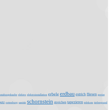
erdbau
erbele
estrich
fliesen
nstabzugshaube
elektro
elektroinstallation
gerüst
schornstein
tapezieren
putz
streichen
rottenburg
sanitär
telekom
tiefengrund