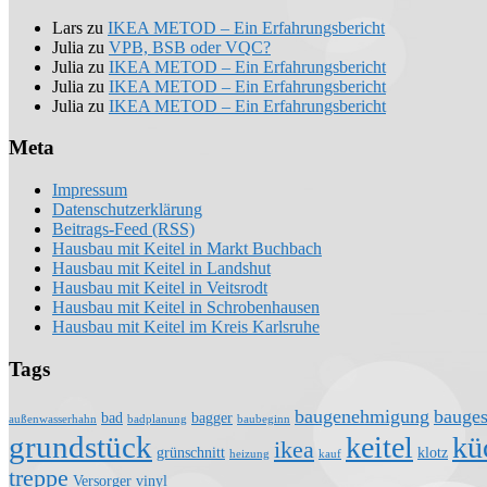
Lars
zu
IKEA METOD – Ein Erfahrungsbericht
Julia
zu
VPB, BSB oder VQC?
Julia
zu
IKEA METOD – Ein Erfahrungsbericht
Julia
zu
IKEA METOD – Ein Erfahrungsbericht
Julia
zu
IKEA METOD – Ein Erfahrungsbericht
Meta
Impressum
Datenschutzerklärung
Beitrags-Feed (RSS)
Hausbau mit Keitel in Markt Buchbach
Hausbau mit Keitel in Landshut
Hausbau mit Keitel in Veitsrodt
Hausbau mit Keitel in Schrobenhausen
Hausbau mit Keitel im Kreis Karlsruhe
Tags
baugenehmigung
bauge
bad
bagger
außenwasserhahn
badplanung
baubeginn
grundstück
keitel
kü
ikea
grünschnitt
klotz
heizung
kauf
treppe
Versorger
vinyl