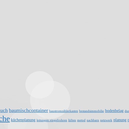
such
baumischcontainer
bodenbelag
baustromzählerkasten
bestandsimmobilie
du
che
küchenplanung
planung
leitungen eingefrohren
lüften
metod
nachbarn
netzwerk