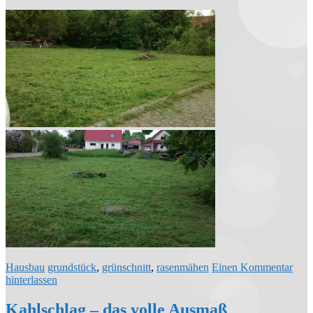
Hausbau
grundstück
,
grünschnitt
,
rasenmähen
Einen Kommentar
hinterlassen
Kahlschlag – das volle Ausmaß