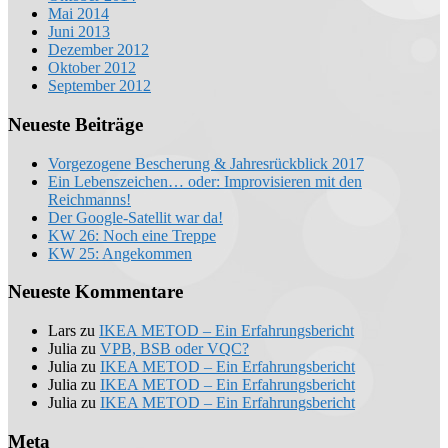
Mai 2014
Juni 2013
Dezember 2012
Oktober 2012
September 2012
Neueste Beiträge
Vorgezogene Bescherung & Jahresrückblick 2017
Ein Lebenszeichen… oder: Improvisieren mit den
Reichmanns!
Der Google-Satellit war da!
KW 26: Noch eine Treppe
KW 25: Angekommen
Neueste Kommentare
Lars
zu
IKEA METOD – Ein Erfahrungsbericht
Julia
zu
VPB, BSB oder VQC?
Julia
zu
IKEA METOD – Ein Erfahrungsbericht
Julia
zu
IKEA METOD – Ein Erfahrungsbericht
Julia
zu
IKEA METOD – Ein Erfahrungsbericht
Meta