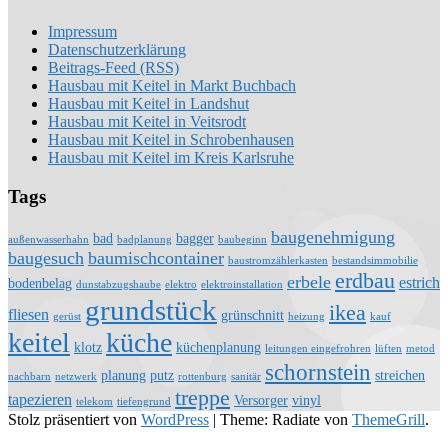
Impressum
Datenschutzerklärung
Beitrags-Feed (RSS)
Hausbau mit Keitel in Markt Buchbach
Hausbau mit Keitel in Landshut
Hausbau mit Keitel in Veitsrodt
Hausbau mit Keitel in Schrobenhausen
Hausbau mit Keitel im Kreis Karlsruhe
Tags
baugenehmigung
bad
bagger
außenwasserhahn
badplanung
baubeginn
baugesuch
baumischcontainer
baustromzählerkasten
bestandsimmobilie
erdbau
erbele
estrich
bodenbelag
dunstabzugshaube
elektro
elektroinstallation
grundstück
ikea
fliesen
grünschnitt
gerüst
heizung
kauf
keitel
küche
klotz
küchenplanung
leitungen eingefrohren
lüften
metod
schornstein
planung
putz
streichen
nachbarn
netzwerk
rottenburg
sanitär
treppe
tapezieren
Versorger
vinyl
telekom
tiefengrund
Stolz präsentiert von
WordPress
|
Theme: Radiate von
ThemeGrill
.