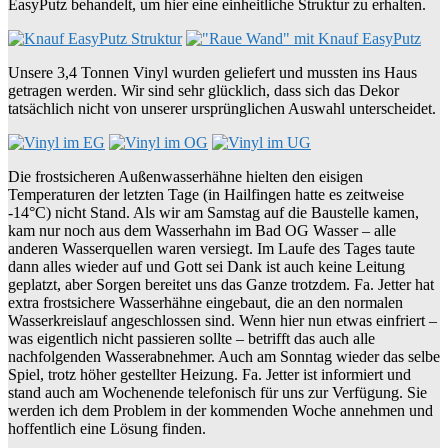
EasyPutz behandelt, um hier eine einheitliche Struktur zu erhalten.
Unsere 3,4 Tonnen Vinyl wurden geliefert und mussten ins Haus
getragen werden. Wir sind sehr glücklich, dass sich das Dekor
tatsächlich nicht von unserer ursprünglichen Auswahl unterscheidet.
Die frostsicheren Außenwasserhähne hielten den eisigen
Temperaturen der letzten Tage (in Hailfingen hatte es zeitweise
-14°C) nicht Stand. Als wir am Samstag auf die Baustelle kamen,
kam nur noch aus dem Wasserhahn im Bad OG Wasser – alle
anderen Wasserquellen waren versiegt. Im Laufe des Tages taute
dann alles wieder auf und Gott sei Dank ist auch keine Leitung
geplatzt, aber Sorgen bereitet uns das Ganze trotzdem. Fa. Jetter hat
extra frostsichere Wasserhähne eingebaut, die an den normalen
Wasserkreislauf angeschlossen sind. Wenn hier nun etwas einfriert –
was eigentlich nicht passieren sollte – betrifft das auch alle
nachfolgenden Wasserabnehmer. Auch am Sonntag wieder das selbe
Spiel, trotz höher gestellter Heizung. Fa. Jetter ist informiert und
stand auch am Wochenende telefonisch für uns zur Verfügung. Sie
werden ich dem Problem in der kommenden Woche annehmen und
hoffentlich eine Lösung finden.