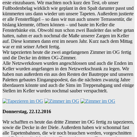
erste einzubauen. Wir machten noch kurz den Test, ob unser
Fußbodenbelag wirklich wie geplant in den Spalt darunter passt und
kümmerten uns dann wieder um unsere Tapeten. Außerdem justierte
er alle Fensterflügel – so dass wir nun auch unsere Terrassentür, die
bislang klemmte, öffnen können – und baute im Keller die
Fensterbänke ein. Obwohl nun schon zwei Bauleiter das selbe getan
hatten, nahm er auch nochmal die Maße unserer Zargen im Keller
auf. Diese kommen dann erst im neuen Jahr. Kurz nach dem Mittag
war er mit seiner Arbeit fertig.
Wir tapezierten heute die zwei angefangenen Zimmer im OG fertig
und die Decke im dritten OG-Zimmer.
Alle Netzwerkdosen wurden angeschlossen und auch die Enden im
Keller wurden angefangen in den Netzwerkschrank zu legen. Wir
haben nun außerdem ein aus den Resten der Bautreppe und unseren
Paletten gebautes Eingangspodest, das die nächsten zwanzig Jahre
überdauern könnte und auch die Sims im Treppenabgang und einige
Stellen im Keller wurden nochmal sauber verspachtelt.
Donnerstag, 22.12.2016
Wir schafften es heute das dritte Zimmer im OG fertig zu tapezieren,
sowie die Decke in der Diele. Außerdem haben wir schonmal fast
alle Tapetenbahnen, die wir noch brauchen werden, vorgeschnitten