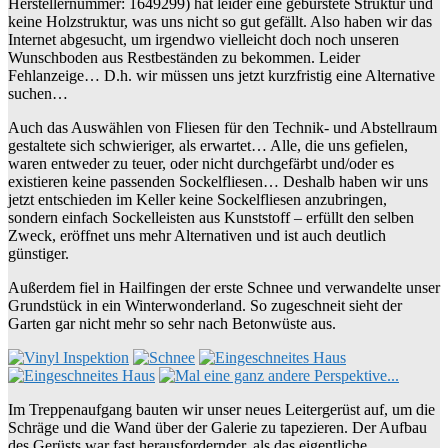
Herstellernummer: 1649299) hat leider eine gebürstete Struktur und
keine Holzstruktur, was uns nicht so gut gefällt. Also haben wir das
Internet abgesucht, um irgendwo vielleicht doch noch unseren
Wunschboden aus Restbeständen zu bekommen. Leider
Fehlanzeige… D.h. wir müssen uns jetzt kurzfristig eine Alternative
suchen…
Auch das Auswählen von Fliesen für den Technik- und Abstellraum
gestaltete sich schwieriger, als erwartet… Alle, die uns gefielen,
waren entweder zu teuer, oder nicht durchgefärbt und/oder es
existieren keine passenden Sockelfliesen… Deshalb haben wir uns
jetzt entschieden im Keller keine Sockelfliesen anzubringen,
sondern einfach Sockelleisten aus Kunststoff – erfüllt den selben
Zweck, eröffnet uns mehr Alternativen und ist auch deutlich
günstiger.
Außerdem fiel in Hailfingen der erste Schnee und verwandelte unser
Grundstück in ein Winterwonderland. So zugeschneit sieht der
Garten gar nicht mehr so sehr nach Betonwüste aus.
Im Treppenaufgang bauten wir unser neues Leitergerüst auf, um die
Schräge und die Wand über der Galerie zu tapezieren. Der Aufbau
des Gerüsts war fast herausfordernder, als das eigentliche