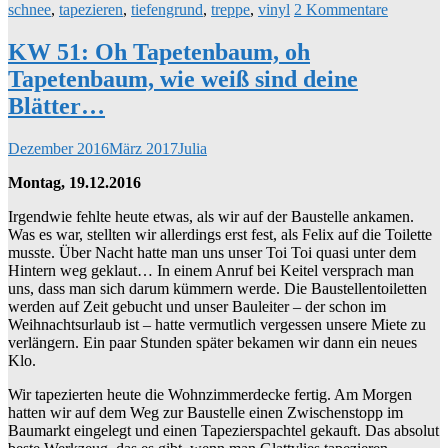
schnee
,
tapezieren
,
tiefengrund
,
treppe
,
vinyl
2 Kommentare
KW 51: Oh Tapetenbaum, oh
Tapetenbaum, wie weiß sind deine
Blätter…
Dezember 2016
März 2017
Julia
Montag, 19.12.2016
Irgendwie fehlte heute etwas, als wir auf der Baustelle ankamen.
Was es war, stellten wir allerdings erst fest, als Felix auf die Toilette
musste. Über Nacht hatte man uns unser Toi Toi quasi unter dem
Hintern weg geklaut… In einem Anruf bei Keitel versprach man
uns, dass man sich darum kümmern werde. Die Baustellentoiletten
werden auf Zeit gebucht und unser Bauleiter – der schon im
Weihnachtsurlaub ist – hatte vermutlich vergessen unsere Miete zu
verlängern. Ein paar Stunden später bekamen wir dann ein neues
Klo.
Wir tapezierten heute die Wohnzimmerdecke fertig. Am Morgen
hatten wir auf dem Weg zur Baustelle einen Zwischenstopp im
Baumarkt eingelegt und einen Tapezierspachtel gekauft. Das absolut