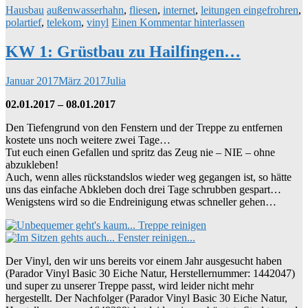
Hausbau
außenwasserhahn
,
fliesen
,
internet
,
leitungen eingefrohren
,
polartief
,
telekom
,
vinyl
Einen Kommentar hinterlassen
KW 1: Grüstbau zu Hailfingen…
Januar 2017
März 2017
Julia
02.01.2017 – 08.01.2017
Den Tiefengrund von den Fenstern und der Treppe zu entfernen
kostete uns noch weitere zwei Tage…
Tut euch einen Gefallen und spritz das Zeug nie – NIE – ohne
abzukleben!
Auch, wenn alles rückstandslos wieder weg gegangen ist, so hätte
uns das einfache Abkleben doch drei Tage schrubben gespart…
Wenigstens wird so die Endreinigung etwas schneller gehen…
Der Vinyl, den wir uns bereits vor einem Jahr ausgesucht haben
(Parador Vinyl Basic 30 Eiche Natur, Herstellernummer: 1442047)
und super zu unserer Treppe passt, wird leider nicht mehr
hergestellt. Der Nachfolger (Parador Vinyl Basic 30 Eiche Natur,