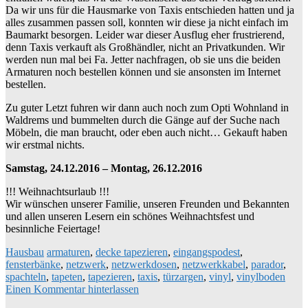
Da wir uns für die Hausmarke von Taxis entschieden hatten und ja
alles zusammen passen soll, konnten wir diese ja nicht einfach im
Baumarkt besorgen. Leider war dieser Ausflug eher frustrierend,
denn Taxis verkauft als Großhändler, nicht an Privatkunden. Wir
werden nun mal bei Fa. Jetter nachfragen, ob sie uns die beiden
Armaturen noch bestellen können und sie ansonsten im Internet
bestellen.
Zu guter Letzt fuhren wir dann auch noch zum Opti Wohnland in
Waldrems und bummelten durch die Gänge auf der Suche nach
Möbeln, die man braucht, oder eben auch nicht… Gekauft haben
wir erstmal nichts.
Samstag, 24.12.2016 – Montag, 26.12.2016
!!! Weihnachtsurlaub !!!
Wir wünschen unserer Familie, unseren Freunden und Bekannten
und allen unseren Lesern ein schönes Weihnachtsfest und
besinnliche Feiertage!
Hausbau
armaturen
,
decke tapezieren
,
eingangspodest
,
fensterbänke
,
netzwerk
,
netzwerkdosen
,
netzwerkkabel
,
parador
,
spachteln
,
tapeten
,
tapezieren
,
taxis
,
türzargen
,
vinyl
,
vinylboden
Einen Kommentar hinterlassen