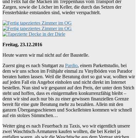
und Felix hat die Macken im Treppenhaus vom Transport der
Zargen, sowie die Löcher im Keller, die durch das Setzen der
Fensterbänke entstanden sind, wieder verspachtelt.
Freitag, 23.12.2016
Heute waren wir mal nicht auf der Baustelle.
Zuerst ging es nach Stuttgart zu
Pardio
, einem Parkettstudio, bei
dem wir uns schon im Frühjahr einmal zu Vinylböden von Parador
beraten hatten lassen. Weil die Beratung dort so gut war, wollten wir
auf jeden Fall ein Angebot einholen und nicht direkt im Internet
bestellen. Nun sind wir gespannt auf den Preis, der unter dem Strich
steht und hoffen, dass es einigermaßen konkurrenzfähig bleibt –
denn wir sind auch nur bis zu einer gewissen finanziellen Grenze
bereit für eine gute Beratung mehr zu bezahlen. Allein mit den
ganzen Übergangsschienen und Sockelleisten kommen wir schnell
auf ein stolzes Sümmchen…
Weiter ging es nach Feuerbach zu Taxis, wo wir eigentlich unsere
zwei Waschtisch-Armaturen kaufen wollten, die bei Keitel ja
entfallen waren, als wir die Waschtische aus dem Vertrag strichen.