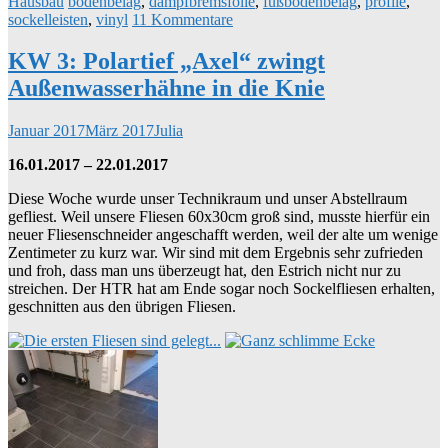
Hausbau
bodenbelag
,
dampfbremsfolie
,
fußbodenbelag
,
profile
,
sockelleisten
,
vinyl
11 Kommentare
KW 3: Polartief „Axel“ zwingt
Außenwasserhähne in die Knie
Januar 2017
März 2017
Julia
16.01.2017 – 22.01.2017
Diese Woche wurde unser Technikraum und unser Abstellraum
gefliest. Weil unsere Fliesen 60x30cm groß sind, musste hierfür ein
neuer Fliesenschneider angeschafft werden, weil der alte um wenige
Zentimeter zu kurz war. Wir sind mit dem Ergebnis sehr zufrieden
und froh, dass man uns überzeugt hat, den Estrich nicht nur zu
streichen. Der HTR hat am Ende sogar noch Sockelfliesen erhalten,
geschnitten aus den übrigen Fliesen.