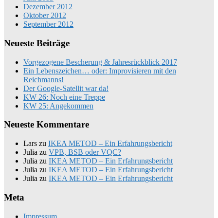
Dezember 2012
Oktober 2012
September 2012
Neueste Beiträge
Vorgezogene Bescherung & Jahresrückblick 2017
Ein Lebenszeichen… oder: Improvisieren mit den
Reichmanns!
Der Google-Satellit war da!
KW 26: Noch eine Treppe
KW 25: Angekommen
Neueste Kommentare
Lars
zu
IKEA METOD – Ein Erfahrungsbericht
Julia
zu
VPB, BSB oder VQC?
Julia
zu
IKEA METOD – Ein Erfahrungsbericht
Julia
zu
IKEA METOD – Ein Erfahrungsbericht
Julia
zu
IKEA METOD – Ein Erfahrungsbericht
Meta
Impressum