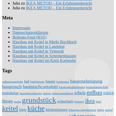
Julia
zu
IKEA METOD – Ein Erfahrungsbericht
Julia
zu
IKEA METOD – Ein Erfahrungsbericht
Meta
Impressum
Datenschutzerklärung
Beitrags-Feed (RSS)
Hausbau mit Keitel in Markt Buchbach
Hausbau mit Keitel in Landshut
Hausbau mit Keitel in Veitsrodt
Hausbau mit Keitel in Schrobenhausen
Hausbau mit Keitel im Kreis Karlsruhe
Tags
baugenehmigung
bad
bagger
außenwasserhahn
badplanung
baubeginn
baugesuch
baumischcontainer
baustromzählerkasten
bestandsimmobilie
erdbau
erbele
estrich
bodenbelag
dunstabzugshaube
elektro
elektroinstallation
grundstück
ikea
fliesen
grünschnitt
gerüst
heizung
kauf
keitel
küche
klotz
küchenplanung
leitungen eingefrohren
lüften
metod
schornstein