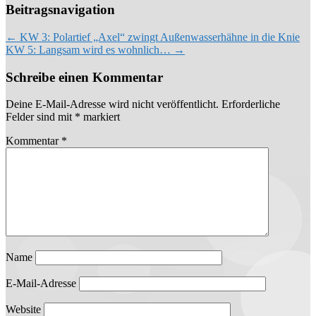
Beitragsnavigation
←
KW 3: Polartief „Axel“ zwingt Außenwasserhähne in die Knie
KW 5: Langsam wird es wohnlich…
→
Schreibe einen Kommentar
Deine E-Mail-Adresse wird nicht veröffentlicht.
Erforderliche
Felder sind mit
*
markiert
Kommentar
*
Name
E-Mail-Adresse
Website