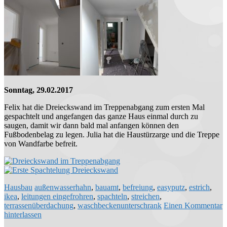
Sonntag, 29.02.2017
Felix hat die Dreieckswand im Treppenabgang zum ersten Mal
gespachtelt und angefangen das ganze Haus einmal durch zu
saugen, damit wir dann bald mal anfangen können den
Fußbodenbelag zu legen. Julia hat die Haustürzarge und die Treppe
von Wandfarbe befreit.
Hausbau
außenwasserhahn
,
bauamt
,
befreiung
,
easyputz
,
estrich
,
ikea
,
leitungen eingefrohren
,
spachteln
,
streichen
,
terrassenüberdachung
,
waschbeckenunterschrank
Einen Kommentar
hinterlassen